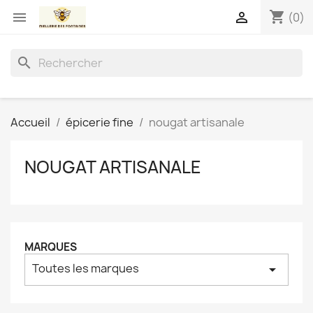
shopping_cart


(0)
search
Accueil
épicerie fine
nougat artisanale
NOUGAT ARTISANALE
MARQUES
Toutes les marques
arrow_drop_down