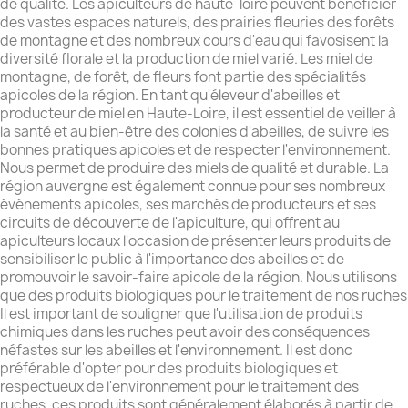
de qualité. Les apiculteurs de haute-loire peuvent bénéficier
des vastes espaces naturels, des prairies fleuries des forêts
de montagne et des nombreux cours d'eau qui favosisent la
diversité florale et la production de miel varié. Les miel de
montagne, de forêt, de fleurs font partie des spécialités
apicoles de la région. En tant qu'éleveur d'abeilles et
producteur de miel en Haute-Loire, il est essentiel de veiller à
la santé et au bien-être des colonies d'abeilles, de suivre les
bonnes pratiques apicoles et de respecter l'environnement.
Nous permet de produire des miels de qualité et durable. La
région auvergne est également connue pour ses nombreux
événements apicoles, ses marchés de producteurs et ses
circuits de découverte de l'apiculture, qui offrent au
apiculteurs locaux l'occasion de présenter leurs produits de
sensibiliser le public à l'importance des abeilles et de
promouvoir le savoir-faire apicole de la région. Nous utilisons
que des produits biologiques pour le traitement de nos ruches
Il est important de souligner que l'utilisation de produits
chimiques dans les ruches peut avoir des conséquences
néfastes sur les abeilles et l'environnement. Il est donc
préférable d'opter pour des produits biologiques et
respectueux de l'environnement pour le traitement des
ruches. ces produits sont généralement élaborés à partir de