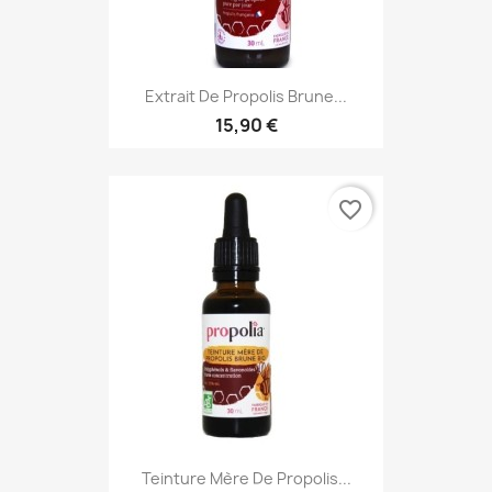
Extrait De Propolis Brune...
15,90 €
favorite_border
Teinture Mère De Propolis...