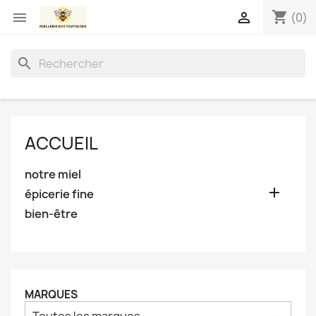
shopping_cart


(0)
search
ACCUEIL
notre miel

épicerie fine
bien-être
MARQUES