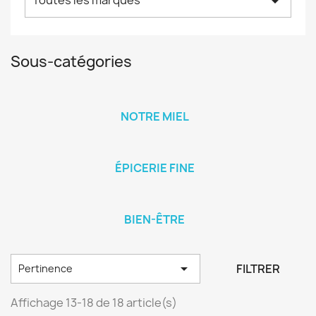
Toutes les marques
arrow_drop_down
Sous-catégories
NOTRE MIEL
ÉPICERIE FINE
BIEN-ÊTRE

FILTRER
Pertinence
Affichage 13-18 de 18 article(s)