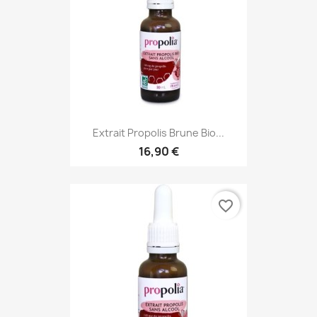
Extrait Propolis Brune Bio...
16,90 €
favorite_border